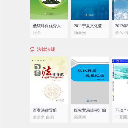
低碳环保优秀人物故事
2011宁夏文化蓝皮书
阿舍
杨春光
齐岳 
法律法规
百案法律导航
版权贸易规程汇编
袁道之 白莉
邱新荣