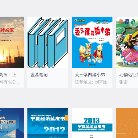
大漠特高压：上海庙±800千伏换流站工程建设者风采实录
盗墓笔记
丢三落四猪小弟
动物远征
国家电网有限公司直流建设分公司
陈梦敏文; 刘宇图
张雷