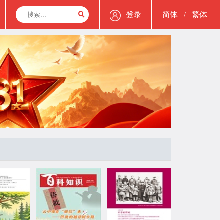
登录
简体
繁体
/