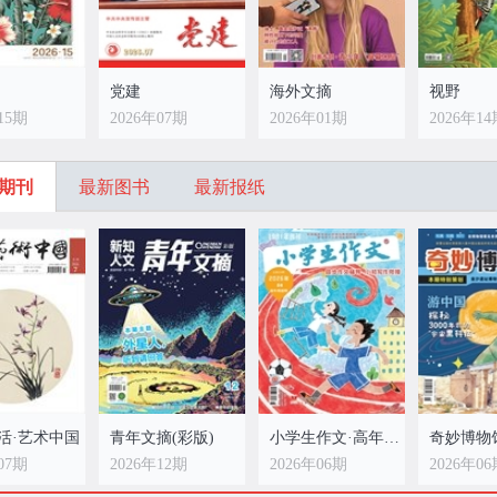
党建
海外文摘
视野
15期
2026年07期
2026年01期
2026年1
期刊
最新图书
最新报纸
活·艺术中国
青年文摘(彩版)
小学生作文·高年级适用
奇妙博物
07期
2026年12期
2026年06期
2026年0