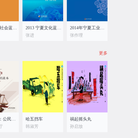
2013 宁夏社会蓝皮书
2013 宁夏文化蓝皮书
2014年宁夏工业企业履行社会责任评估报告
张进
张作理
更多
法在心中：公民法治常识读本
哈五挡车
祸起摇头丸
厅
韩淑芳
孙启放