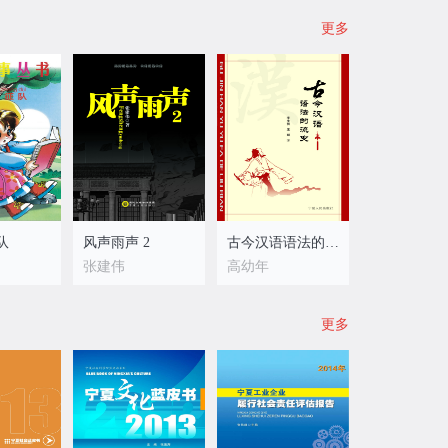
更多
队
风声雨声 2
古今汉语语法的流变
张建伟
高幼年
更多