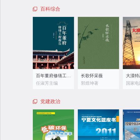
百科综合
百年董府修缮工程报告
长歌怀采薇
任淑芳主编
郭煜坤著
党建政治