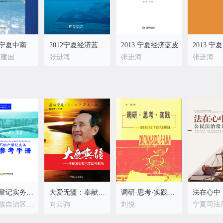
2012年宁夏中南部地区生态移民蓝皮书 ：生态移民
2012宁夏经济蓝皮书
2013 宁夏经济蓝皮
何建国
张进海
张进海
张进海
不动产登记实务参考手册
大爱无疆：奉献爱心的大法官邹献朝
调研·思考·实践：加强基层党建发展壮大县域经济
宁夏回族自治区不动产登记局 宁夏回族自治区不动产登记事务中心编
向云驹
刘悦
宁夏司法