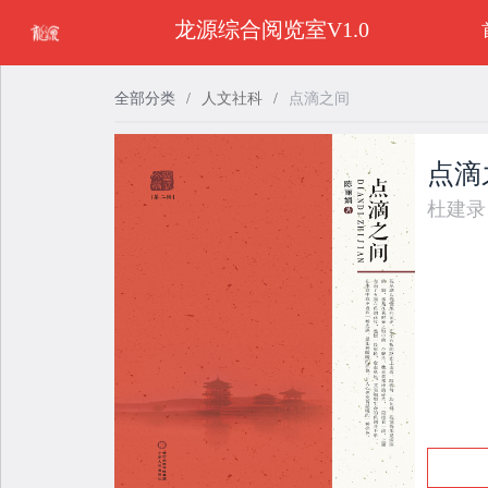
龙源综合阅览室V1.0
全部分类
/
人文社科
/
点滴之间
点滴
杜建录