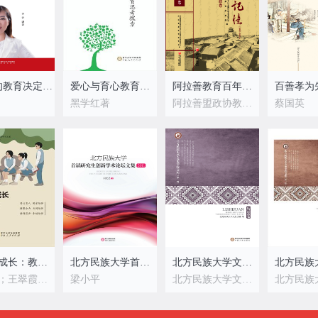
6岁前的教育决定孩子的一生
爱心与育心教育思考探索
阿拉善教育百年记忆（1882～2010)共4卷
百善孝为
黑学红著
阿拉善盟政协教卫文体人口发展计划生育委员会 阿拉善盟教育体育局 编
蔡国英
伴学生成长：教育者的使命
北方民族大学首届研究生创新学术论坛文集
北方民族大学文史学院文库（第一辑）·历史卷
朱满玲；王翠霞；杨佰智
梁小平
北方民族大学文史学院