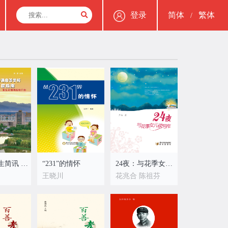
登录
简体
繁体
/
2019年招生简讯 2019招生指南
“231”的情怀
24夜：与花季女儿谈写作
王晓川
花兆合 陈祖芬