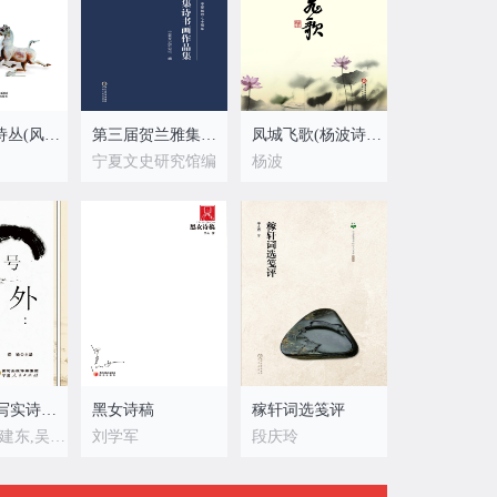
“大风歌”诗丛(风之野/风之鼓/风之舞/风弄云烟)
第三届贺兰雅集诗书画作品集
凤城飞歌(杨波诗词选 杨波咏银川)（2册）
宁夏文史研究馆编
杨波
号外：新写实诗歌九人集
黑女诗稿
稼轩词选笺评
宣小龙,王建东,吴潇主编
刘学军
段庆玲