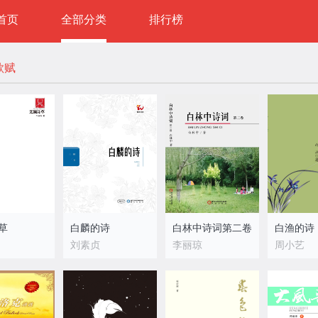
首页
全部分类
排行榜
歌赋
草
白麟的诗
白林中诗词第二卷
白渔的诗
刘素贞
李丽琼
周小艺