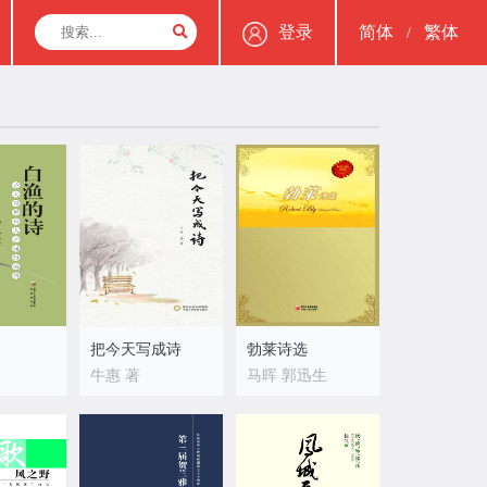
登录
简体
繁体
/
把今天写成诗
勃莱诗选
牛惠 著
马晖 郭迅生