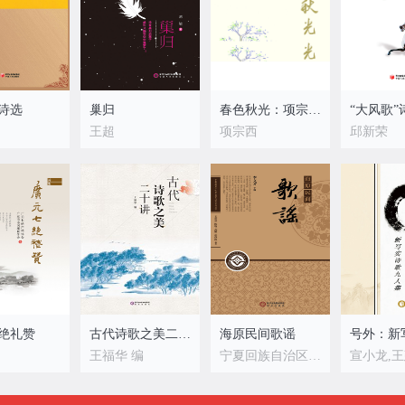
诗选
巢归
春色秋光：项宗西诗词自选集
王超
项宗西
邱新荣
绝礼赞
古代诗歌之美二十讲
海原民间歌谣
王福华 编
宁夏回族自治区水利厅主编