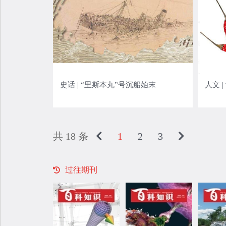
史话 | “里斯本丸”号沉船始末
人文 
共 18 条
1
2
3
过往期刊