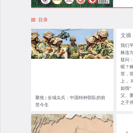
目录
文摘
我们
株连
疑问：
呢？
罪，
上， 
如指“
父、
聚焦 | 全域尖兵：中国特种部队的前
之子
世今生
者也”
三、
至高