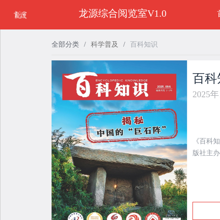
龙源综合阅览室V1.0
全部分类
/
科学普及
/
百科知识
百科
2025
《百科知
版社主办