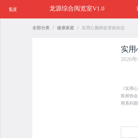
龙源综合阅览室V1.0
全部分类
/
健康家庭
/
实用心脑肺血管病杂志
实用
2026
《实用心
医师协会
用系列期