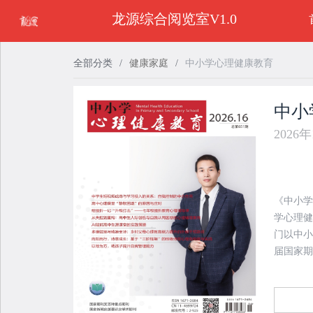
龙源综合阅览室V1.0
全部分类
/
健康家庭
/
中小学心理健康教育
中小
2026
《中小学
学心理健
门以中小
届国家期