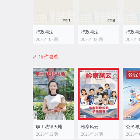
渡期的立法技术处理制度型开放中的
本要
上位法抵触事项；三是设置合理立法
在离
过渡期，完善以《自贸港法》第十条
为基础的备案说明、审查批准监督机
制，保障过渡期条款嵌入的合理性与
行政与法
行政与法
行政与
规范性，最终实现自贸港法规体系高
2026年07期
2026年06期
2026年
质量供给。
猜你喜欢
职工法律天地
检察风云
公民与
2026年12期
2026年14期
2026年