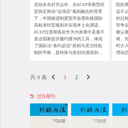
启动全岛封关运作，在RCEP等新型经
院的
义务的先后顺位。有鉴于此，可基于
贸协定推动“边境后”规则融合的背景
远不
病假工资成本分担的正当性确立医疗
下，中国推进制度型开放需衔接国际
的过
保险基金参与劳动者病假工资给付的
高标准经贸规则并实现本土化调适。
等争
法定义务；根据病假工资成本分担的
RCEP过渡期条款作为为发展中及最不
被认
差异性以及相关规范对小型微利企业
发达国家提供履约缓冲的工具，体现
绪。
的具体规定，将用人单位的病假工资
了国际法“条约必信”原则与灵活性机
时介
给付比例按照 30% 至 60% 的比例进
制的平衡，是特殊与差别待遇原则的
理动
行差异化设置，同时根据不同劳动者
延伸，对自贸港封关运作后的改革法
疏导
工资数额确定医疗保险基金的给付限
治协调、新旧规则衔接及国际规则本
绪，促
度；依照病假工资成本分担的顺位性
土化适配具有重要制度功能。当前，
前，
确定病假工资给付的法定短期期限为3
共 9 条
1
2
自贸港建设的政策顶层设计、“调法调
力犯
个月，并在该期限内排除医疗保险基
规”实践及《自贸港法》中的专门性规
的命
金的病假工资给付义务；结合我国医
定，已为立法借鉴RCEP过渡期条款、
久安
疗保险经办机构的运行现状，采取用
过往期刊
对接国际高标准经贸规则奠定制度基
发挥
人单位垫付为主与经办机构个案给付
础。在实施路径上：一是依托自贸港
解，
为辅的给付方式，实现病假工资成本
法规制定权，聚焦RCEP的重点领域推
治理
的公平、合理分担。
进规则衔接与转化；二是运用RCEP过
于“