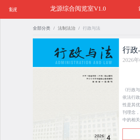
龙源综合阅览室V1.0
全部分类
/
法制法治
/
行政与法
行政
2026
《行政与
依法行政
性是其优
刊理念，
中的相关
阵地。