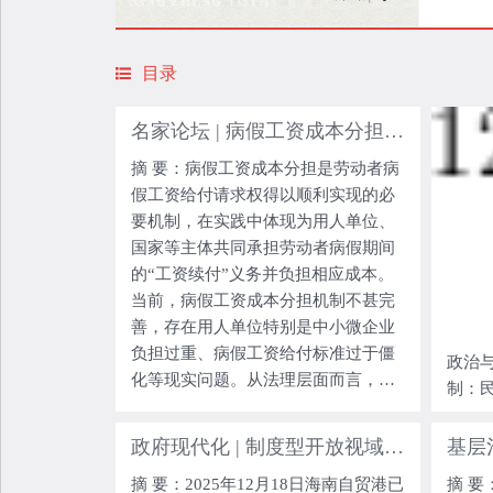
目录
名家论坛 | 病假工资成本分担： 法理阐释与规范重塑
摘 要：病假工资成本分担是劳动者病
假工资给付请求权得以顺利实现的必
要机制，在实践中体现为用人单位、
国家等主体共同承担劳动者病假期间
的“工资续付”义务并负担相应成本。
当前，病假工资成本分担机制不甚完
善，存在用人单位特别是中小微企业
负担过重、病假工资给付标准过于僵
政治与
化等现实问题。从法理层面而言，国
制：
家基于生存权保障义务介入病假工资
成本分担具有正当性，应根据给付能
政府现代化 | 制度型开放视域下海南自贸港立法对接RCEP过渡期条款的实施路径
力差异规定不同主体的给付义务并明
摘 要：2025年12月18日海南自贸港已
摘 
确用人单位与医疗保险基金履行给付