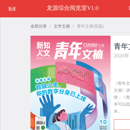
龙源综合阅览室V1.0
全部分类
/
文学文摘
/
青年文摘(彩版)
青年
2026
《青年文
文摘》讲
情，《青
本可以抵
本。