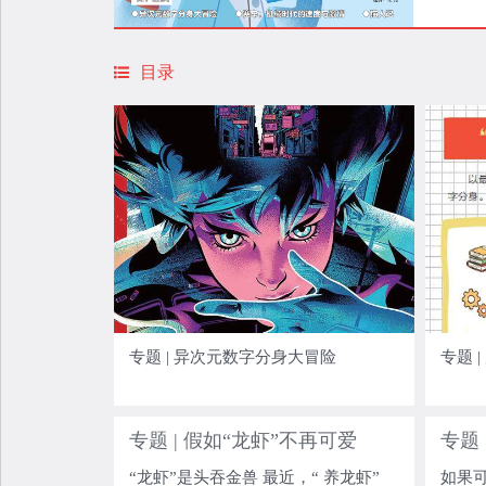
目录
专题 | 异次元数字分身大冒险
专题 
专题 | 假如“龙虾”不再可爱
专题
“龙虾”是头吞金兽 最近，“ 养龙虾”
如果