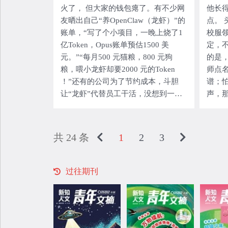
火了， 但大家的钱包瘪了。有不少网
他长
友晒出自己“养OpenClaw（龙虾）”的
点。
账单，“写了个小项目，一晚上烧了1
校服
亿Token，Opus账单预估1500 美
定，
元。”“每月500 元猫粮，800 元狗
的是
粮，喂小龙虾却要2000 元的Token
师点
！”还有的公司为了节约成本，斗胆
谱；
让“龙虾”代替员工干活，没想到一天
声，
下来，一只“龙虾”的花费顶得上养活
所以
三个员工，基本等于赔了
演讲
己恰
共 24 条
1
2
3
惜班
过往期刊