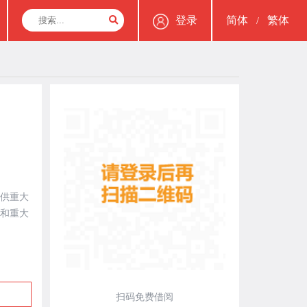
登录
简体
繁体
/
供重大
和重大
扫码免费借阅