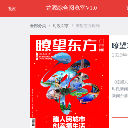
龙源综合阅览室V1.0
全部分类
/
时政军事
/
瞭望东方周刊
瞭望
2025
《瞭望东
时政新闻
新闻台前