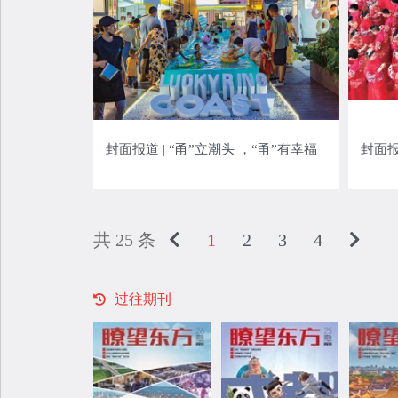
封面报道 | “甬”立潮头 ，“甬”有幸福
封面报
共 25 条
1
2
3
4
过往期刊