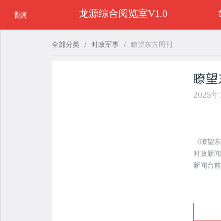
龙源综合阅览室V1.0
全部分类
/
时政军事
/
瞭望东方周刊
瞭望
2025
《瞭望东
时政新闻
新闻台前