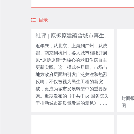
目录
社评 | 原拆原建蕴含城市再生哲学
近年来，从北京、上海到广州，从成
都、南京到杭州，各大城市相继开展
以“原拆原建”为核心的老旧住房自主
更新实践。这一模式在居民、市场与
地方政府层面均引发广泛关注和热烈
反响，不仅被视为民生工程的新突
破，更成为城市发展转型中的重要探
索。近期发布的《中共中央 国务院关
封面报
于推动城市高质量发展的意见》，首
图
次在中央层面明确提出“支持老旧住房
自主更新、原拆原建”，标志着这一模
式正式进入国家政策范畴。 所谓“原
拆原建