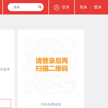
登录
简体
繁体
/
、出版单
扫码免费借阅