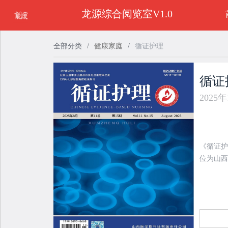
龙源综合阅览室V1.0
全部分类
/
健康家庭
/
循证护理
循证
2025
《循证护
位为山西