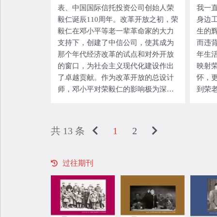
表、中国国际信托投资公司创始人荣
我一
毅仁诞辰110周年。改革开放之初，荣
身边
毅仁在邓小平等老一辈革命家的大力
生的
支持下，创建了中信公司，使其成为
而违
那个年代经济改革的试点和对外开放
年生
的窗口，为社会主义现代化建设作出
映射
了卓越贡献。作为改革开放的总设计
怀，
师，邓小平对荣毅仁的影响极为深
到荣
刻，他们之间的推诚互见和高度信
找我
任，是改革开放史上一段值得珍藏的
是一
往事。 总设计师“点将” “文化大革命”
后来
共 13 条
1
2
没
过往期刊