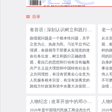
目录
卷首语 | 深刻认识树立和践行正确政绩观的重大意义
政绩观问题是一个根本性问题，关乎
从古
立党为公、执政为民。习近平总书记
观，
强调，各级领导干部要从实现党的使
样的
命任务出发，树立和践行正确政绩
同的
观，看自己的思想和行动有没有偏离
自身
共产主义远大理想和中国特色社会主
事业
义共同理想，有没有背离全心全意为
伟人
人民服务根本宗旨，有没有游离党的
不可
路线方针政策和党中央重大决策部
业绩
署，有没有脱离国情和本地区本部门
深入
实际，以功成不必在我、功成必定有
和实
人物纪念 | 改革开放中的邓小平与荣毅仁
人物
我的精神境界，心无旁骛推进中国式
我们
2026年是中国现代民族工商业杰出代
202
现代化。这“四个有没
要启