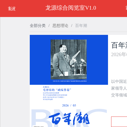
龙源综合阅览室V1.0
全部分类
/
思想理论
/
百年潮
百年
2026
以中国近
家领导人
交等领域