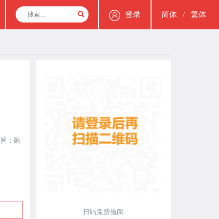
登录
简体
繁体
/
旨；融
扫码免费借阅