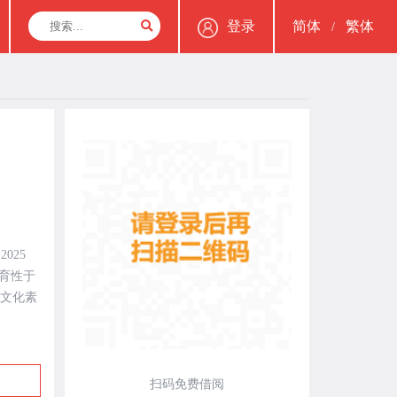
登录
简体
繁体
/
025
育性于
文化素
扫码免费借阅