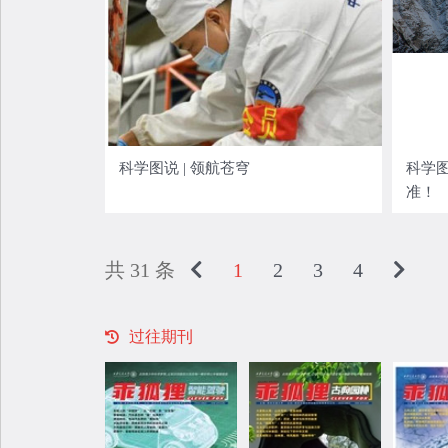
科学图说 | 领航苍穹
科学图
准！
共 31 条
1
2
3
4
过往期刊