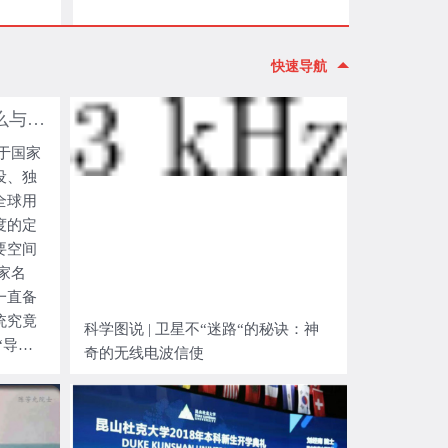
快速导航
科学图说 | 北斗导航凭什么与众不同？
于国家
设、独
全球用
度的定
要空间
家名
一直备
统究竟
科学图说 | 卫星不“迷路“的秘诀：神
“导
奇的无线电波信使
定位，自
准定位
是时空