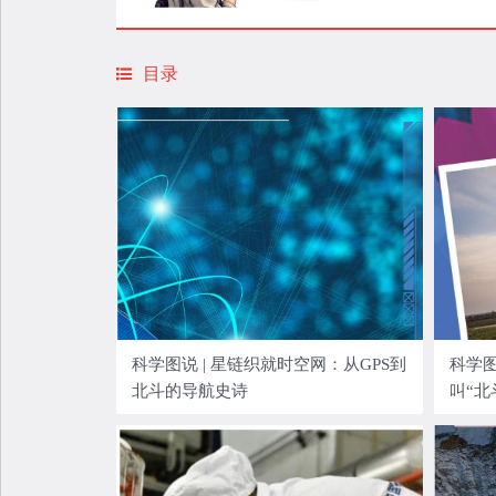
目录
科学图说 | 星链织就时空网：从GPS到
科学图
北斗的导航史诗
叫“北