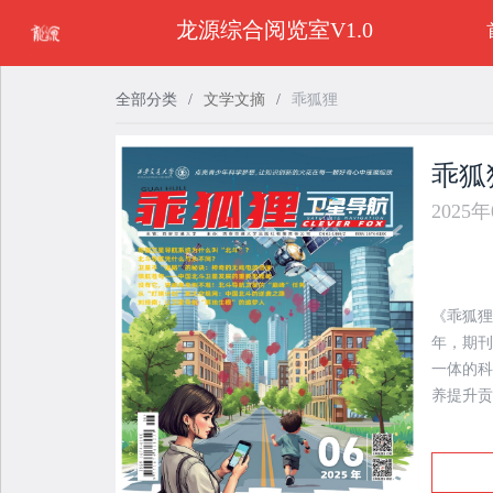
龙源综合阅览室V1.0
全部分类
/
文学文摘
/
乖狐狸
乖狐
2025
《乖狐狸
年，期刊
一体的科
养提升贡