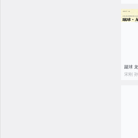
蹴球 
宋刚 