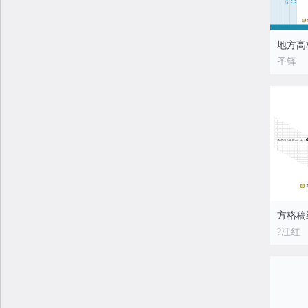
圣铎
方格稿
?冮红