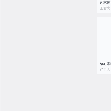
郝家传
王君忠
任卫杰