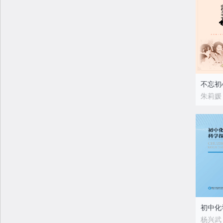
不忘初
朱莉媛
杨兴武