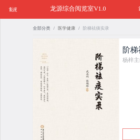
龙源综合阅览室V1.0
全部分类
/
医学健康
/
阶梯祛痰实录
阶梯
杨梓主