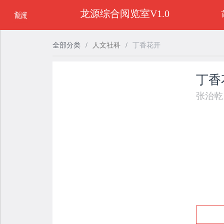
龙源综合阅览室V1.0
全部分类
/
人文社科
/
丁香花开
丁香
张治乾