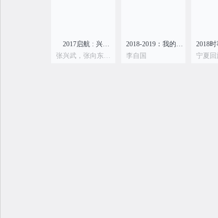
2017启航 : 兴武成长日志
2018-2019：我的灵魂书
张兴武，张向东，张佐
李自国