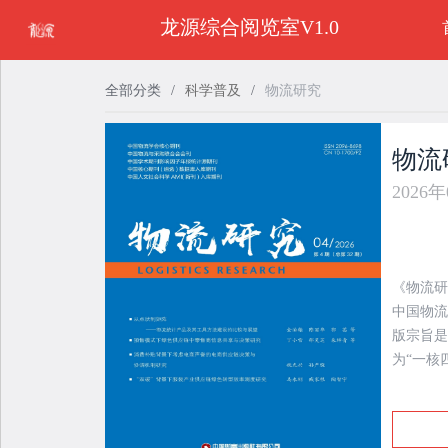
龙源综合阅览室V1.0
全部分类
/
科学普及
/
物流研究
物流
2026
《物流研
中国物流
版宗旨是
为“一核