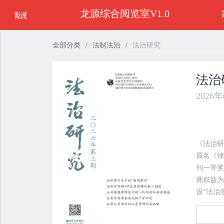
龙源综合阅览室V1.0
全部分类
/
法制法治
/
法治研究
法治
2026
《法治研
原名《律
刊一等奖
师权益为己任，
设“法治
为CN33-
社始终坚