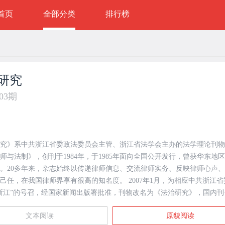
首页
全部分类
排行榜
研究
年03期
究》系中共浙江省委政法委员会主管、浙江省法学会主办的法学理论刊物
师与法制》，创刊于1984年，于1985年面向全国公开发行，曾获华东地
。20多年来，杂志始终以传递律师信息、交流律师实务、反映律师心声
在我国律师界享有很高的知名度。 2007年1月，为相应中共浙江省委建
浙江”的号召，经国家新闻出版署批准，刊物改名为《法治研究》，国内刊
1343/D，国际连续出版物号为ISSN1001-6376，邮发代号32-86。 创刊至今，杂志
文本阅读
原貌阅读
持“以质取胜，以诚待人，争创国内优秀法学期刊”为办刊目标，刊物质量