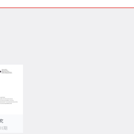
学界、法律界知名度日趋提高，多次被评为中国人民大学“复印报刊资料”
刊。2018年11月，杂志被评为中国人文社会科学核心期刊（扩展版），201
CSSCI来源期刊（扩展版）。
究
01期