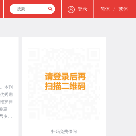
登录
简体
繁体
/
。本刊
区优秀期
、维护律
号变更
日趋提
扫码免费借阅