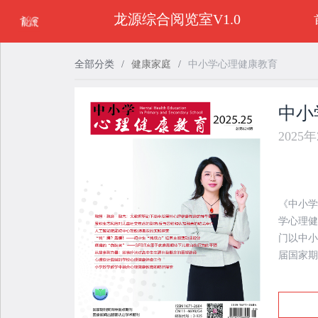
龙源综合阅览室V1.0
全部分类
/
健康家庭
/
中小学心理健康教育
中小
2025
《中小学
学心理健
门以中小
届国家期