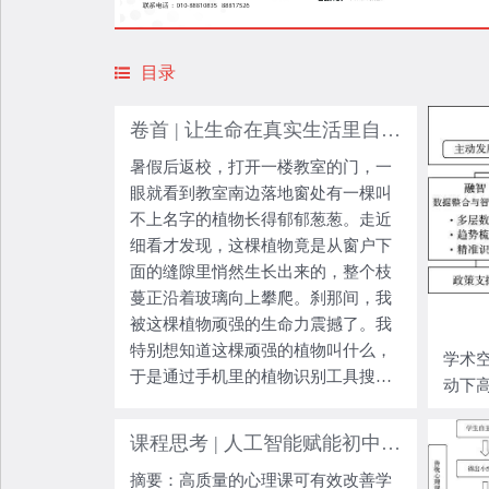
目录
卷首 | 让生命在真实生活里自由拔节
暑假后返校，打开一楼教室的门，一
眼就看到教室南边落地窗处有一棵叫
不上名字的植物长得郁郁葱葱。走近
细看才发现，这棵植物竟是从窗户下
面的缝隙里悄然生长出来的，整个枝
蔓正沿着玻璃向上攀爬。刹那间，我
被这棵植物顽强的生命力震撼了。我
特别想知道这棵顽强的植物叫什么，
学术空
于是通过手机里的植物识别工具搜索
动下
得知它叫乌蔹莓。​ 乌蔹莓虽然给教室
研究
窗边带来了不一样的风景，但考虑到
课程思考 | 人工智能赋能初中心理教师备课的实践探索
任由它生长会破坏窗户的密封性，本
摘要：高质量的心理课可有效改善学
想顺手拔掉