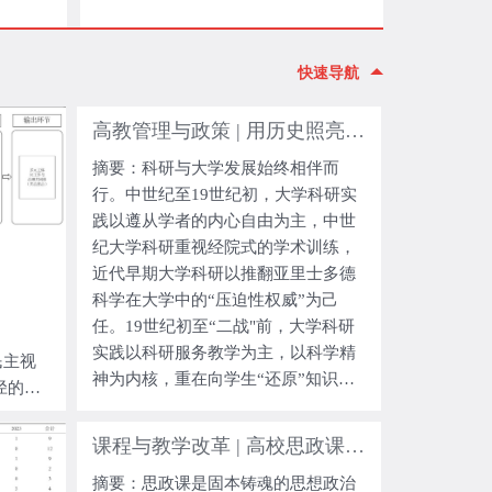
快速导航
高教管理与政策 | 用历史照亮现实：大学科研实践逻辑的历史演化及政策启示
摘要：科研与大学发展始终相伴而
行。中世纪至19世纪初，大学科研实
践以遵从学者的内心自由为主，中世
纪大学科研重视经院式的学术训练，
近代早期大学科研以推翻亚里士多德
科学在大学中的“压迫性权威”为己
任。19世纪初至“二战"前，大学科研
实践以科研服务教学为主，以科学精
民主视
神为内核，重在向学生“还原”知识创
径的思
造过程，是低水平、重复的科研活
动。“二战”以来，大学科研实践以服
课程与教学改革 | 高校思政课教学困境的多维成因及改革理路
务国家利益为主，确立了科研的国家
摘要：思政课是固本铸魂的思想政治
责任原则。用历史照亮现实，大学科