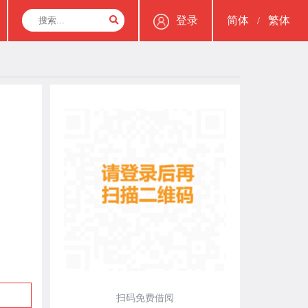
登录
简体
繁体
/
扫码免费借阅