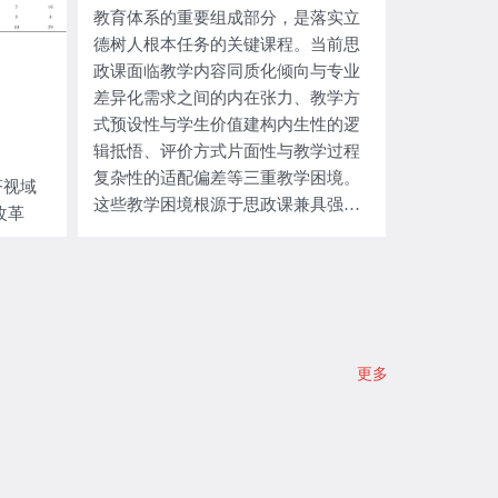
教育体系的重要组成部分，是落实立
研实践逻辑的历史演化表明，大学科
德树人根本任务的关键课程。当前思
研实践具有多样性，同一时间段内存
政课面临教学内容同质化倾向与专业
在多重实践逻辑。当前强调高校有组
差异化需求之间的内在张力、教学方
织科研的同时，应更加重视和支持自
式预设性与学生价值建构内生性的逻
由探索式科研;大学作为国家战略科技
辑抵悟、评价方式片面性与教学过程
力量的组成部分，需要与科研院所错
复杂性的适配偏差等三重教学困境。
位发展，避免重复投入造成浪费；大
济视域
这些教学困境根源于思政课兼具强理
学科研要主动适应外部环境变化，组
改革
论性和强价值性的本质属性、思政课
织力量攻关“卡脖子”技术，为实现高
教师准入标准错位以及思政课教师考
水平科技自立自强贡献力量。
核评价失范等因素的嵌套耦合。通过
健全思政课教师考核体系以激励教学
投入，方能切实优化思政课教学内
容，完善思政课教学方式，改革思政
更多
课教学评价，最终达到增强学生理想
信念，提升育人效果的目标。