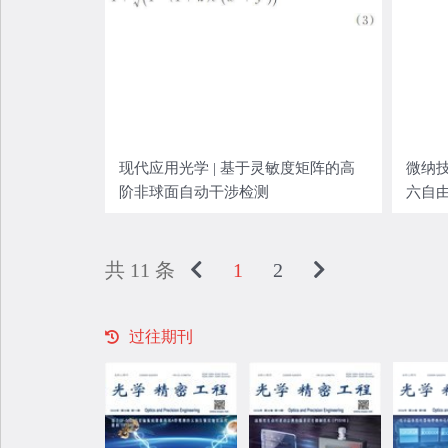
现代应用光学 | 基于灵敏度矩阵的高
微纳技
阶非球面自动干涉检测
六自
共 11 条
1
2
过往期刊