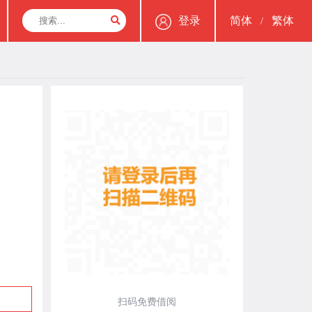
登录
简体
繁体
/
扫码免费借阅