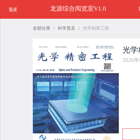
龙源综合阅览室V1.0
全部分类
/
科学普及
/
光学精密工程
光学
2026