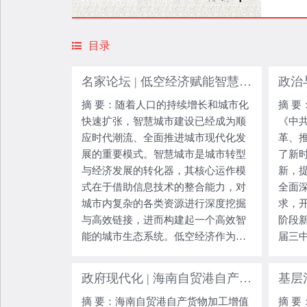
目录
名家论坛 | 低空经济赋能智慧城市建设：制约因素与推进策略
摘 要：随着人口的持续增长和城市化
摘 要：党的二十届三中全会通过的
快速扩张，智慧城市建设已经成为顺
《中
应时代潮流、全面推进城市现代化发
革、
展的重要模式。智慧城市是城市转型
了新
与经济发展的转化器，其核心运作模
新，
式在于借助信息技术的整合能力，对
全面
城市内复杂的各类资源进行深度挖掘
求，
与高效链接，进而构建起一个高效智
阶段
能的城市生态系统。低空经济作为新
届三
质生产力的典型代表，能够依托低空
理论
空间资源，深度开发并利用多元经济
近平
政府现代化 | 海南自贸港自产货物加工增值认定制度研究
活动，为智慧城市建设注入强劲动
论述
摘 要：海南自贸港自产货物加工增值
摘 要：随着人工智能技术的迅速崛
能、拓
论断