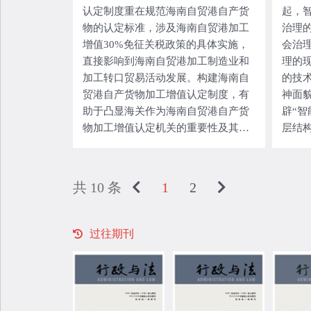
认定制度重在规范海南自贸港自产货
起，
物的认定标准，涉及海南自贸港加工
治理
增值30%免征关税政策的具体实施，
会治
直接影响到海南自贸港加工制造业和
理的
加工转口贸易活动发展。构建海南自
的技
贸港自产货物加工增值认定制度，有
神面
助于凸显海关作为海南自贸港自产货
辟“智
物加工增值认定机关的重要性及其职
层结
责，强化海南自贸港对接国际经贸规
制”整
则的规范性。规范海南自贸港自产货
造治
物加工增值认定标准，应兼纳吸收区
带的
共 10 条
1
2
域
过往期刊