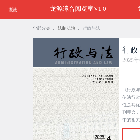
龙源综合阅览室V1.0
全部分类
/
法制法治
/
行政与法
行政
2025
《行政与
依法行政
性是其优
刊理念，
中的相关
阵地。