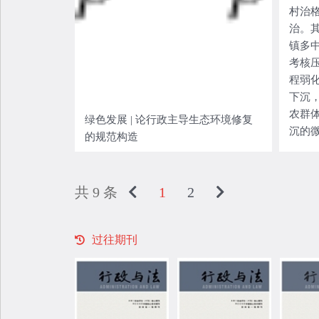
村治
矛盾，这些矛盾是过去二十余年全球
合观
治。
民航数据治理冲突的关键症结，也是
展现
镇多
当下我国民航旅客数据治理各类问题
中心
考核
的根源所在。价值博弈的过程也是价
话、
程弱
值位阶的抉择过程，民航旅客数据治
创新
下沉
理的价值博弈必须遵循公共安全价值
全球
农群
最优先的选择，这是航空法“安全优
情怀
绿色发展 | 论行政主导生态环境修复
沉的
先”原则的价值追求，此价值追求形成
责任
的规范构造
变为
于“911”事件和“巴黎恐袭”等历史事
以“
现为
件，经过《芝加哥公约》附件九等国
明交
部实
际立法确认，体现了生命价值的最优
贡献
共 9 条
1
2
合型
先性，但安全价值的优先性并不等同
展现
的分
于对旅客数据的无限制使用，须以比
种新
例原则平衡、调和各方主体的价值诉
过往期刊
顾了
求。
能；
民互
耦合