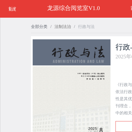
龙源综合阅览室V1.0
全部分类
/
法制法治
/
行政与法
行政
2025
《行政与
依法行政
性是其优
刊理念，
中的相关
阵地。