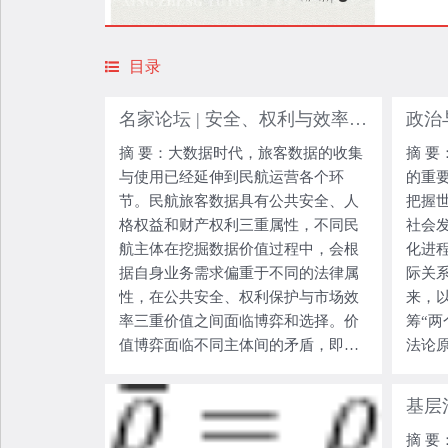
目录
名家论坛 | 安全、权利与效率：民航旅客数据治理的价值博弈与选择
摘 要：大数据时代，旅客数据的收集
摘 
与使用已经延伸到民航运营各个环
的重
节。民航旅客数据具有公共安全、人
把握
格权益和财产权利三重属性，不同民
社会
航主体在挖掘数据价值过程中，会根
化进
据自身业务需求偏重于不同的法律属
际关
性，在公共安全、权利保护与市场效
来，
率三重价值之间面临博弈和选择。价
筹“两
值博弈面临不同主体间的矛盾，即旅
法论
客与民航行政管理部门就数据收集内
现现
容的矛盾、旅客与航空公司就数据使
人类
用与保护的矛盾、民航行政管理部门
球治
摘 
与航空公司就数据存储与流动安全的
论建