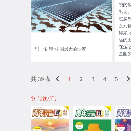
袋的
出现
过脑
直到
得如
远的
在这
思 | “封印”中国最大的沙漠
是圆
层景
形容
焦点
共 39 条
1
2
3
4
5
处处
过往期刊