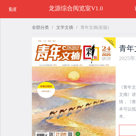
龙源综合阅览室V1.0
全部分类
/
文学文摘
/
青年文摘(彩版)
青年
2025
《青年文
文摘》讲
情，《青
本可以抵
本。