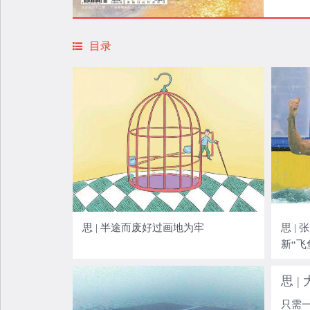
目录
思 | 半途而废好过画地为牢
思 |
新“飞
思 
只需