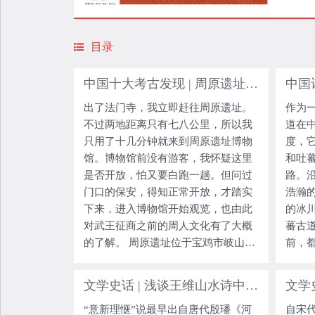
目录
中国十大考古发现 | 周原遗址：周人的龙兴之地与都城
出了法门寺，我立即赶往周原遗址。
作为
不过两地距离只有七八公里，所以我
道在
只用了十几分钟就来到周原遗址博物
度，
馆。博物馆前没有游客，我怀疑这里
和吐
是否开放，怕又要白跑一趟。但问过
路。
门口的保安，得知正常开放，才踏实
浩瀚
下来，进入博物馆开始观览，也由此
的冰
对武王征商之前的周人文化有了大概
蕃古
的了解。 周原遗址位于宝鸡市岐山县
前，
和扶风县的交界处，是中国西周都邑
荡的
中保存最完整的遗址，历史内涵丰
前面
文学史话 | 浅谈王维山水诗中的“意新理惬”
文学
富，被誉为“中国十大考古发现之
普松
“意新理惬”说最早出自唐代殷璠《河
自宋
一”。我接触“周
族确