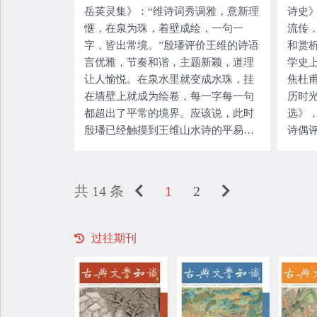
岳英灵集》：“维诗词秀调雅，意新理
诗史
惬，在泉为珠，着壁成绘，一句一
流传
字，皆出常境。”殷璠评价王维的诗语
和赏
言优雅，节奏和谐，主题新颖，道理
学史
让人愉悦。在泉水里就变成水珠，挂
焦杜甫
在墙壁上就成为绘卷，每一字每一句
历时
都超出了平常的境界。应该说，此时
选》
殷璠已经触摸到王维山水诗的平易清
诗偶
丽和阅读愉悦感。到了北宋，苏轼进
家塾
一步提出：“味摩诘之诗，诗中有画；
玉的
观摩诘之画，画中有诗。”在殷璠的基
学中
共 14 条
1
2
础上提出
甫诗
过往期刊