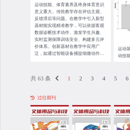
运动技能、体育素养及终身体育意识
提供保障。教学实践证实，恪守篮球
导。
意义重大。传统教学存在评估主观、
规范充气标准可有效激发学生运动参
反馈滞后等问题。在教学中引入新型
与热情，加快其技术掌握进程，让课
器材能实现精准教学，可以依据客观
堂练习密度与教学目标达成度实现稳
数据诊断技术动作、激发学生兴趣、
步提升，对提升初中体育课堂活动效
实时监测保障训练安全、构建多元评
率具有重要现实价值。
价体系。创新器材在教学中应用广
运动装
泛，如通过智能设备捕捉细微动作与
动技
生理数据，借助VR/AR营造沉浸式训
练环境，利用监测系统预警损伤风
险，基于多源数据综合评价学生能
共 63 条
1
2
3
4
5
6
力。本文通过探究创新器材融入高校
篮球专项教学实践，以期为高校篮球
课程改革提供理论框架与实践指南，
过往期刊
推动技术赋能教育。