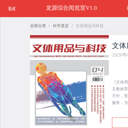
龙源综合阅览室V1.0
全部分类
/
科学普及
/
文体用品与科技
文体
2026
《文体用
文教体育
方针，坚
服务，为