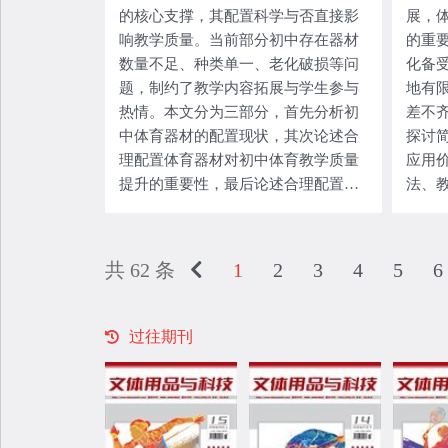
的核心支撑，其配置科学与否直接影
展，
构强度与功能可靠性。二者看似存
响教学质量。当前部分初中存在器材
的重
在“减重可能削弱强度”“强化耐用性可
数量不足、种类单一、老化破损等问
化备
能增加重量”的固有制约关系，成为行
题，制约了教学内容拓展与学生参与
地有
业产品升级过程中亟待破解的核心矛
热情。本文分为三部分，首先分析初
差不
盾。对此，本文对机械工程技术在健
中体育器材的配置现状，其次论述合
探讨
身器材轻量化与耐用性设计中的应用
理配置体育器材对初中体育教学质量
应用
研究进行分析。
提升的重要性，最后论述合理配置体
法、
育器材助力初中体育教学质量提升的
阐述
实施路径。本文旨在明确合理配置体
志桶
育器材对初中体育教学质量的支撑作
毛球
共 62 条
1
2
3
4
5
6
用，并提出切实可行的配置思路，为
手感
教学质量提升提供实践参考。
案。
器材
过往期刊
足，
趣，
质量
资源