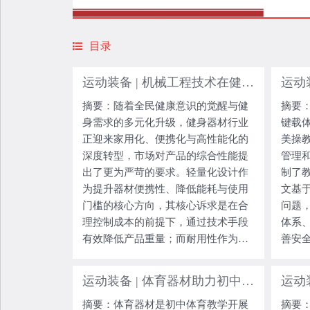
目录
运动装备 | 机械工程技术在健身器材轻量化与耐用性设计中的应用研究
摘要：随着全民健康意识的觉醒与健
摘要
身需求的多元化升级，健身器材行业
键载
正迎来家用化、便携化与高性能化的
美操
深度转型，市场对产品的综合性能提
管理
出了更为严苛的要求。轻量化设计作
制了
为提升器材便携性、降低能耗与使用
文基
门槛的核心方向，其核心诉求是在合
问题
理控制成本的前提下，通过技术手段
体系
有效降低产品重量；而耐用性作为健
善安
身器材的基础性能指标，直接关系到
四大
使用安全性、使用寿命与用户体验，
健美
运动装备 | 体育器材助力初中体育教学质量提升的路径研究
要求产品在长期交变载荷、环境侵蚀
质量
摘要：体育器材是初中体育教学开展
摘要
及频繁操作等工况下，保持稳定的结