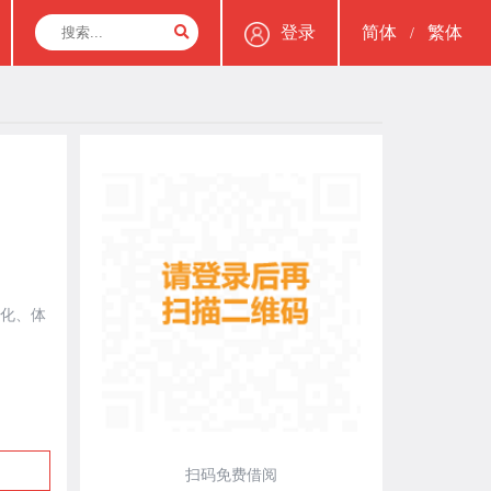
登录
简体
繁体
/
化、体
扫码免费借阅