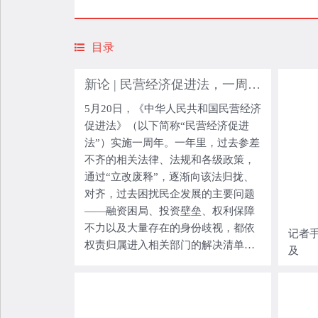
目录
新论 | 民营经济促进法，一周年了
5月20日，《中华人民共和国民营经济
促进法》（以下简称“民营经济促进
法”）实施一周年。一年里，过去参差
不齐的相关法律、法规和各级政策，
通过“立改废释”，逐渐向该法归拢、
对齐，过去困扰民企发展的主要问题
——融资困局、投资壁垒、权利保障
不力以及大量存在的身份歧视，都依
记者手
权责归属进入相关部门的解决清单，
及
一系列数据表明，一个以该法为根本
遵循、相关系统与部门参与、以解决
具体问题为依归的法治和执行环境正
在形成。