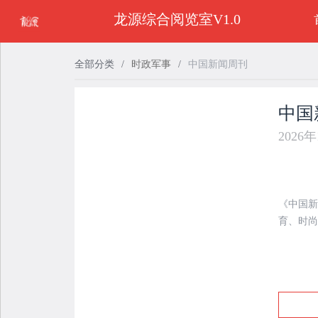
龙源综合阅览室V1.0
全部分类
/
时政军事
/
中国新闻周刊
中国
2026
《中国新
育、时尚