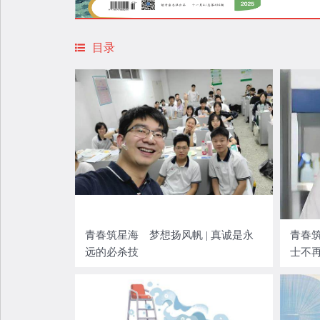
目录
青春筑星海 梦想扬风帆 | 真诚是永
青春筑
远的必杀技
士不