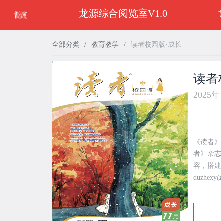
龙源综合阅览室V1.0
全部分类
/
教育教学
/
读者校园版·成长
读者
2025
《读者》
者》杂志
容，搭建
duzhexy@