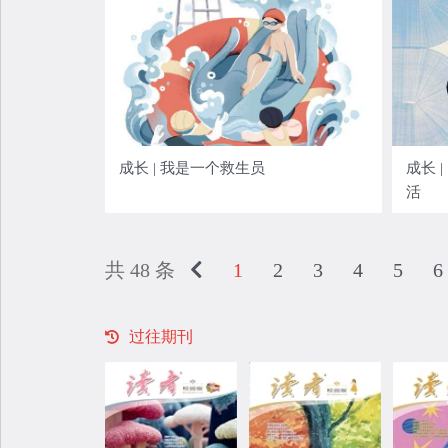
成长 | 我是一个救生员
成长 
活
共 48 条
1
2
3
4
5
6
过往期刊