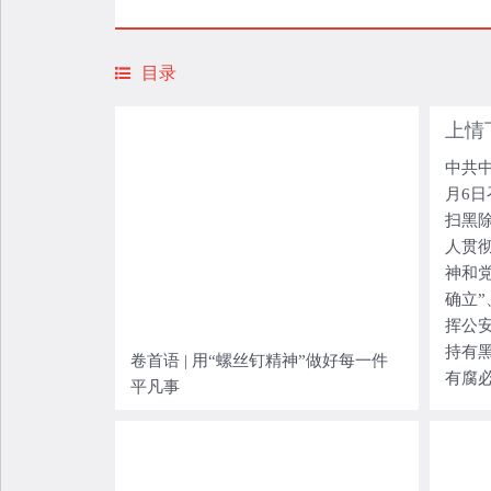
目录
中共
月6
扫黑
人贯
神和
确立”
挥公
持有
卷首语 | 用“螺丝钉精神”做好每一件
有腐
平凡事
量、
创新
走深
族复