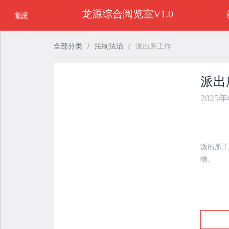
龙源综合阅览室V1.0
全部分类
/
法制法治
/
派出所工作
派出
2025
派出所工
物。