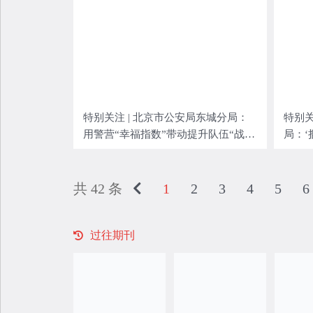
特别关注 | 北京市公安局东城分局：
特别关
用警营“幸福指数”带动提升队伍“战力
局：‘
指数”
防”实
共 42 条
1
2
3
4
5
6
过往期刊