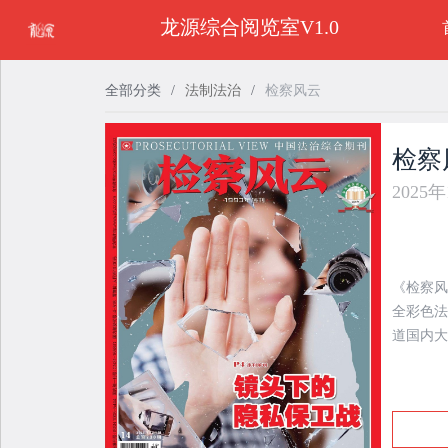
龙源综合阅览室V1.0
全部分类
/
法制法治
/
检察风云
检察
2025
《检察风
全彩色法
道国内大