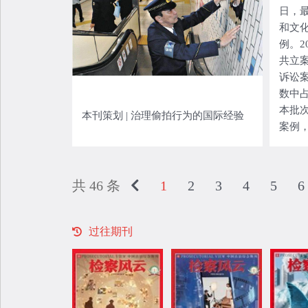
日，
和文
例。2
共立
诉讼案
数中占
本批
本刊策划 | 治理偷拍行为的国际经验
案例
值引领
人民检
共 46 条
1
2
3
4
5
6
过往期刊