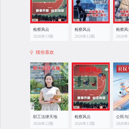
检察风云
检察风云
检察风
2026年13期
2026年12期
2026年
猜你喜欢
检察风云
检察风云
检察风
2026年05期
2026年04期
2026年
职工法律天地
检察风云
公民与
2026年12期
2026年13期
2026年