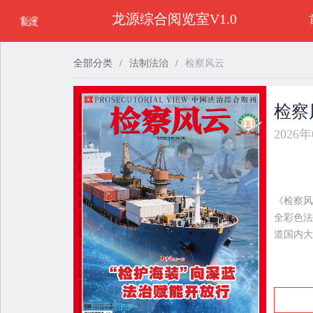
龙源综合阅览室V1.0
全部分类
/
法制法治
/
检察风云
检察
2026
《检察风
全彩色法
道国内大