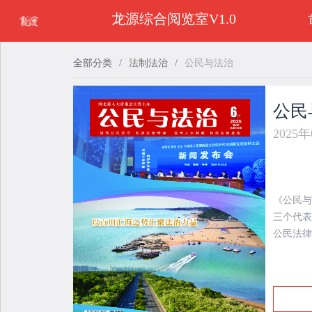
龙源综合阅览室V1.0
全部分类
/
法制法治
/
公民与法治
公民
2025
《公民与
三个代表
公民法律