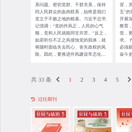
系问题。密切党群、干群关系，保持
背，
同人民群众的血肉联系，始终是我们
五”
党立于不败之地的根基。习近平总书
开展
记强调：“党的作风正，人民的心气
教育
顺，党和人民就能同甘共苦。”反之，
觉，
如若听任不正之风侵蚀党的肌体，就
求。
将随时面临失去民心、丧失政权的风
必须
险。因此，要推进作风建设常态化长
奋斗
效化。 加强作风建设，就要树牢为人
史。
民服务的根本宗旨。为什么人、靠什
际、
么人的问题，是检验一个政党、一个
评”三
共 33 条
1
2
3
4
5
政权性质的
谆谆
过往期刊