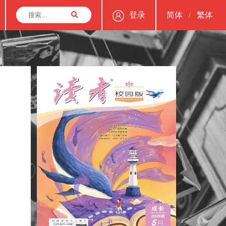
登录
简体
繁体
/