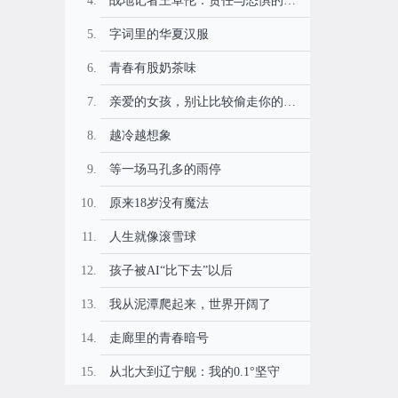
战地记者王卓伦：责任与恐惧的较量
字词里的华夏汉服
青春有股奶茶味
亲爱的女孩，别让比较偷走你的幸福
越冷越想象
等一场马孔多的雨停
原来18岁没有魔法
人生就像滚雪球
孩子被AI“比下去”以后
我从泥潭爬起来，世界开阔了
走廊里的青春暗号
从北大到辽宁舰：我的0.1°坚守