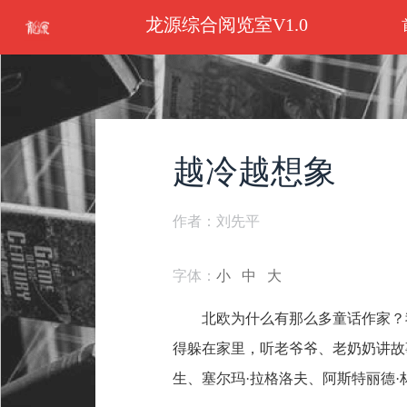
龙源综合阅览室V1.0
越冷越想象
作者：刘先平
字体：
小
中
大
北欧为什么有那么多童话作家？
得躲在家里，听老爷爷、老奶奶讲故
生、塞尔玛·拉格洛夫、阿斯特丽德·林