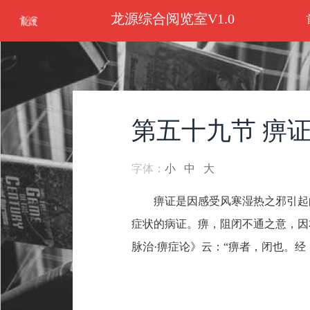
龙源综合阅览室V1.0
第五十九节 痹
字体：
小
中
大
痹证是因感受风寒湿热之邪引起
症状的病证。痹，阻闭不通之意，因
脉治·痹症论》云：“痹者，闭也。经（