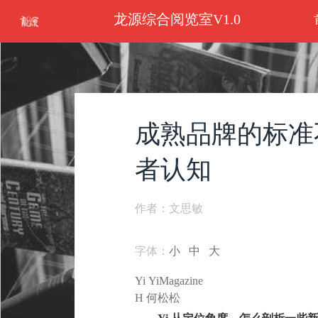
龙源综合阅览室V1.0
成熟品牌的标准
者认知
作者：文思敏
字体：
小
中
大
Yi YiMagazine
H 何松松