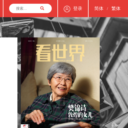
登录
简体
繁体
/