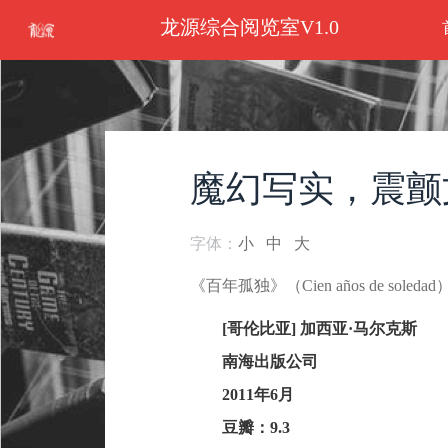
龙源综合阅览室V1.0
魔幻写实，震颤
字体：
小
中
大
《百年孤独》（Cien años de soledad
[哥伦比亚] 加西亚·马尔克斯
南海出版公司
2011年6月
豆瓣：9.3