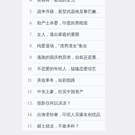
樊锦诗：敦煌的女儿
战争升级，新型武器殃及黎巴嫩平民
助产士杀婴，印度的黑暗面
女人，逃出家庭的重围
纯爱退场，“渣男渣女”集合
逃跑的国庆档异类，自弑还是重生？
不恋爱的年轻人，猛嗑恋爱综艺
美妆寒冬，短剧指路
中东土豪，狂买中国资产
投影仪何以凉凉？
出海变轻奢，印尼人买爆名创优品
硕士就业，不敌本科？