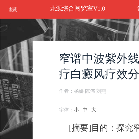
龙源综合阅览室V1.0
窄谱中波紫外线
疗白癜风疗效
作者：杨娇 陈伟 刘燕
字体：
小
中
大
[摘要]目的：探究