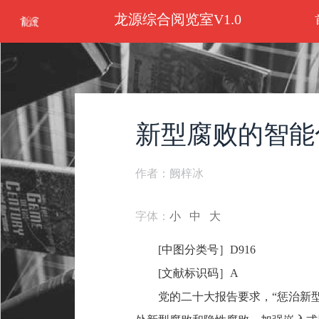
龙源综合阅览室V1.0
新型腐败的智能
作者：阙梓冰
字体：
小
中
大
[中图分类号］D916
[文献标识码］A
党的二十大报告要求，“惩治新