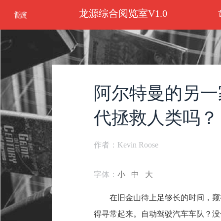
龙源综合阅览室V1.0
阿尔特曼的另一
代拯救人类吗？
作者：Kevin Roose
字体：
小
中
大
在旧金山待上足够长的时间，窥
得寻常起来。自动驾驶汽车车队？没