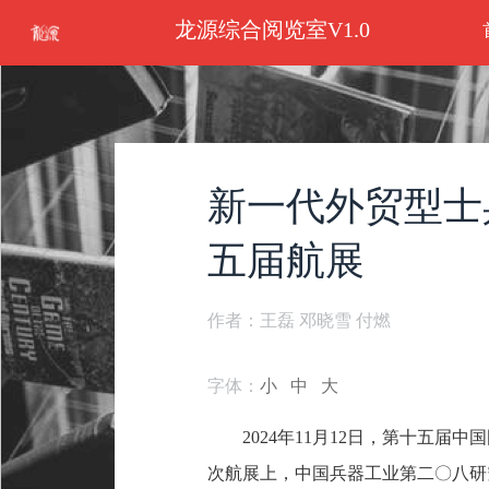
龙源综合阅览室V1.0
新一代外贸型士
五届航展
作者：王磊 邓晓雪 付燃
字体：
小
中
大
2024年11月12日，第十五
次航展上，中国兵器工业第二〇八研