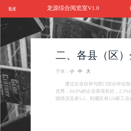
龙源综合阅览室V1.0
二、各县（区）
字体：
小
中
大
通过企业自评与部门综合评估加
优秀，64.0%的企业表现良好，2.
级情况见表5-2。利通区有124家工业