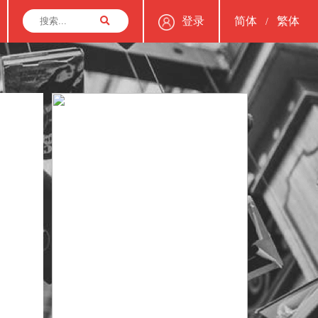
登录
简体
繁体
/