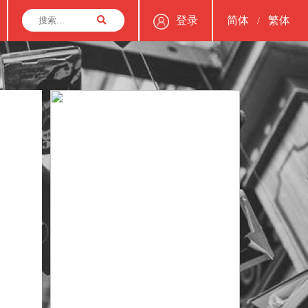
登录
简体
繁体
/