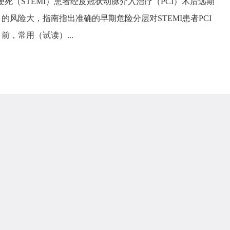
梗死（STEMI）患者经皮冠状动脉介入治疗（PCI）术后远期
的风险大，指南指出准确的早期危险分层对STEMI患者PCI
前，常用（试读）...