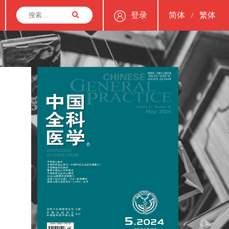
登录
简体
繁体
/