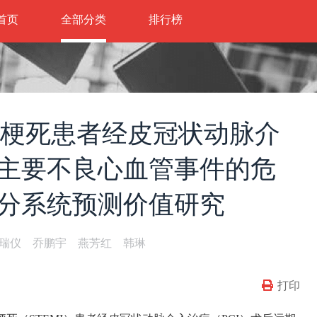
首页
全部分类
排行榜
肌梗死患者经皮冠状动脉介
主要不良心血管事件的危
分系统预测价值研究
瑞仪 乔鹏宇 燕芳红 韩琳
打印