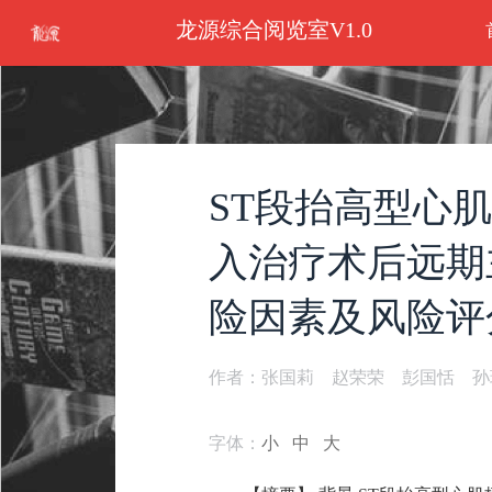
龙源综合阅览室V1.0
ST段抬高型心
入治疗术后远期
险因素及风险评
作者：张国莉 赵荣荣 彭国恬 孙
字体：
小
中
大