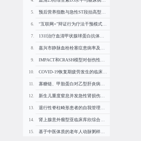
血清25羟维生素D3水平与糖尿病足创面愈合相关性的巢式病例对照研究
预后营养指数与急性ST段抬高型心肌梗死合并2型糖尿病患者经皮冠状动脉介入术后院内主要不良心血管事件关系的研究
“互联网+”辩证行为疗法干预模式在青少年非自杀性自伤干预中的应用研究
131I治疗血清甲状腺球蛋白抗体阳性分化型甲状腺癌远处转移的疗效研究
嘉兴市静脉血栓栓塞症患病率及流行病学特征研究
IMPACT和CRASH模型对创伤性颅脑损伤患者预后评估价值的比较研究
COVID-19恢复期疲劳发生的临床特征及其危险因素研究
寡糖链、甲胎蛋白对乙型肝炎病毒相关肝细胞癌风险筛查与诊断价值研究
新生儿重度窒息并发急性肾损伤的危险因素及近期预后分析
退行性脊柱畸形患者的自我管理现状及影响因素研究
肾上腺意外瘤型亚临床库欣综合征患者手术前后高血糖情况及变化分析
基于中医体质的老年人动脉粥样硬化性心血管疾病预测模型的开发研究