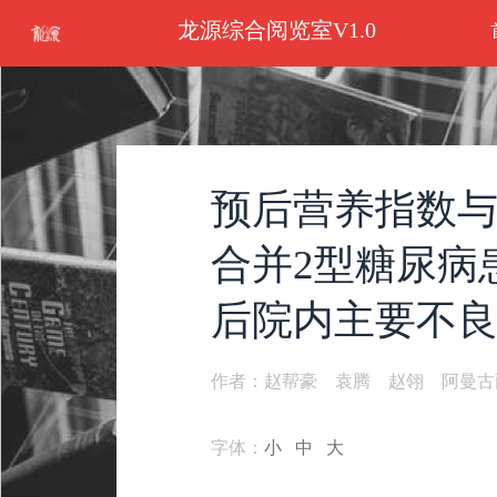
龙源综合阅览室V1.0
预后营养指数与
合并2型糖尿病
后院内主要不
作者：赵帮豪 袁腾 赵翎 阿曼古
字体：
小
中
大