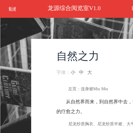
龙源综合阅览室V1.0
自然之力
字体：
小
中
大
左页：连身裙Miu Miu
从自然界而来，到自然界中去，
的疗愈之力。
尼龙纱质胸衣、尼龙纱质半裙、大号花卉贴饰