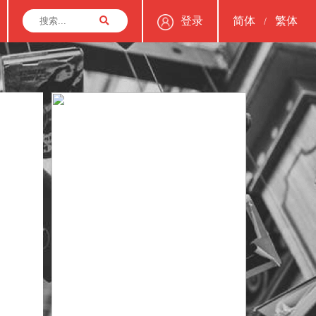
登录
简体
繁体
/