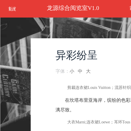
龙源综合阅览室V1.0
异彩纷呈
字体：
小
中
大
剪裁连衣裙Louis Vuitton；流苏针
在坎塔布里亚海岸，缤纷的色彩
漓尽致。
大衣Marni;连衣裙Loewe；耳环Tous